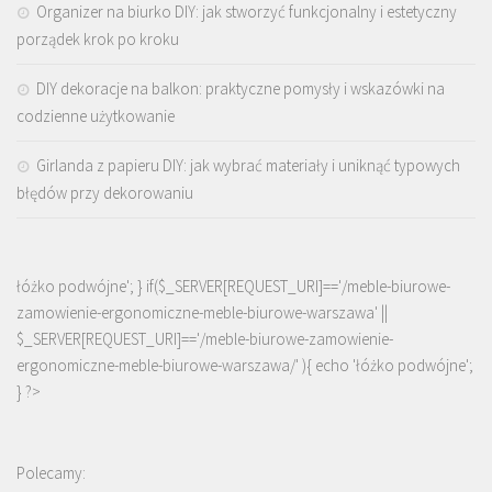
Organizer na biurko DIY: jak stworzyć funkcjonalny i estetyczny
porządek krok po kroku
DIY dekoracje na balkon: praktyczne pomysły i wskazówki na
codzienne użytkowanie
Girlanda z papieru DIY: jak wybrać materiały i uniknąć typowych
błędów przy dekorowaniu
łóżko podwójne'; } if($_SERVER[REQUEST_URI]=='/meble-biurowe-
zamowienie-ergonomiczne-meble-biurowe-warszawa' ||
$_SERVER[REQUEST_URI]=='/meble-biurowe-zamowienie-
ergonomiczne-meble-biurowe-warszawa/' ){ echo '
łóżko podwójne
';
} ?>
Polecamy: