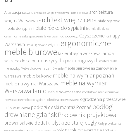
TAGI
architektura
Aranżacja salonu
aranżacja wnętrz Warszawa - kompleksowo
architekt wnętrz cena
wnętrz Warszawa
białe stylowe
białe łóżko do sypialni
meble do sypialni
bramki dla dzieci
Czyszczenie kanapy
ceramiczne zabezpieczenie lakieru samochodowego
ergonomiczne
Warszawa
Deski Dębowe
diody LED
meble biurowe
lakierobejca woskowa
lampa
maszyny do prac drogowych
wisząca do salonu
materace dla
meble biurowe na zamówienie
niemowląt
Meble biurowe na zamówienie
meble na wymiar poznań
meble bukowe
warszawa
meble na wymiar
meble na wymiar Warszawa
Warszawa tanio
Meble Nowoczesne
modułowe meble biurowe
ogrodzenia przestawne
nowoczesne meble do sypialni
obróbka cnc warszawa
podłogi
podłogi deski montaż Poznań
plisy warszawa
drewniane gdańsk
Pracownia projektowa
płytki ze starej cegły
prowansalskie dodatki
Rady projektanta
rolety żaluzje warszawa
Stoły
ramki plakatowe
wnętrz Kraków