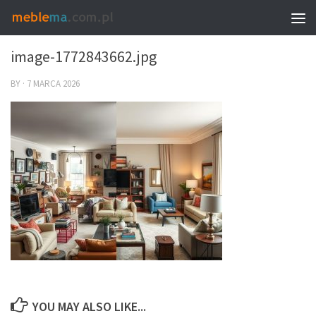
0
image-1772843662.jpg
BY
·
7 MARCA 2026
YOU MAY ALSO LIKE...