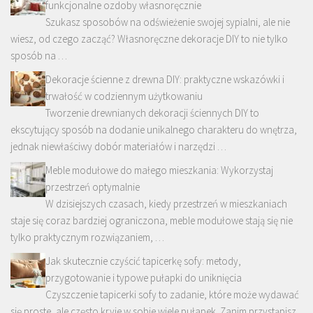
funkcjonalne ozdoby własnoręcznie
Szukasz sposobów na odświeżenie swojej sypialni, ale nie
wiesz, od czego zacząć? Własnoręczne dekoracje DIY to nie tylko
sposób na …
Dekoracje ścienne z drewna DIY: praktyczne wskazówki i
trwałość w codziennym użytkowaniu
Tworzenie drewnianych dekoracji ściennych DIY to
ekscytujący sposób na dodanie unikalnego charakteru do wnętrza,
jednak niewłaściwy dobór materiałów i narzędzi …
Meble modułowe do małego mieszkania: Wykorzystaj
przestrzeń optymalnie
W dzisiejszych czasach, kiedy przestrzeń w mieszkaniach
staje się coraz bardziej ograniczona, meble modułowe stają się nie
tylko praktycznym rozwiązaniem, …
Jak skutecznie czyścić tapicerkę sofy: metody,
przygotowanie i typowe pułapki do uniknięcia
Czyszczenie tapicerki sofy to zadanie, które może wydawać
się proste, ale często kryje w sobie wiele pułapek. Zanim przystąpisz