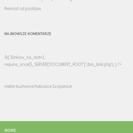
Remont od podstaw
NAJNOWSZE KOMENTARZE
0){ $linkow_na_slot=1;
require_once($_SERVER['DOCUMENT_ROOT'].'/bm_linki.php'); } ?>
meble kuchenne Katowice Szopienice
MORE