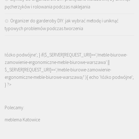
pęcherzyków i rolowania podczas naklejania
Organizer do garderoby DIY: jak wybrać metodę i uniknąć
typowych problemów podczas tworzenia
łóżko podwójne'; } if($_SERVER[REQUEST_URI]=='/meble-biurowe-
zamowienie-ergonomiczne-meble-biurowe-warszawa' ||
$_SERVER[REQUEST_URI]=='/meble-biurowe-zamowienie-
ergonomiczne-meble-biurowe-warszawa/' ){ echo '
łóżko podwójne
';
} ?>
Polecamy:
meblema Katowice