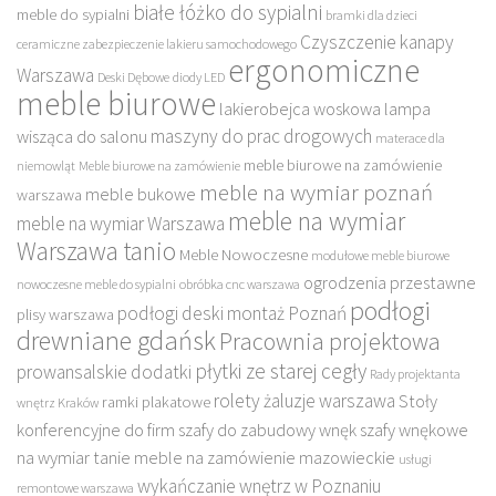
białe łóżko do sypialni
meble do sypialni
bramki dla dzieci
Czyszczenie kanapy
ceramiczne zabezpieczenie lakieru samochodowego
ergonomiczne
Warszawa
Deski Dębowe
diody LED
meble biurowe
lakierobejca woskowa
lampa
maszyny do prac drogowych
wisząca do salonu
materace dla
meble biurowe na zamówienie
niemowląt
Meble biurowe na zamówienie
meble na wymiar poznań
meble bukowe
warszawa
meble na wymiar
meble na wymiar Warszawa
Warszawa tanio
Meble Nowoczesne
modułowe meble biurowe
ogrodzenia przestawne
nowoczesne meble do sypialni
obróbka cnc warszawa
podłogi
podłogi deski montaż Poznań
plisy warszawa
drewniane gdańsk
Pracownia projektowa
płytki ze starej cegły
prowansalskie dodatki
Rady projektanta
rolety żaluzje warszawa
Stoły
ramki plakatowe
wnętrz Kraków
konferencyjne do firm
szafy do zabudowy wnęk
szafy wnękowe
na wymiar
tanie meble na zamówienie mazowieckie
usługi
wykańczanie wnętrz w Poznaniu
remontowe warszawa