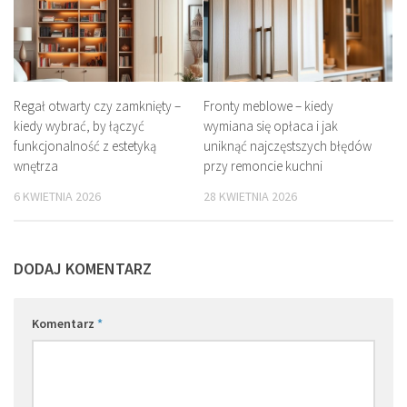
Regał otwarty czy zamknięty –
Fronty meblowe – kiedy
kiedy wybrać, by łączyć
wymiana się opłaca i jak
funkcjonalność z estetyką
uniknąć najczęstszych błędów
wnętrza
przy remoncie kuchni
6 KWIETNIA 2026
28 KWIETNIA 2026
DODAJ KOMENTARZ
Komentarz
*