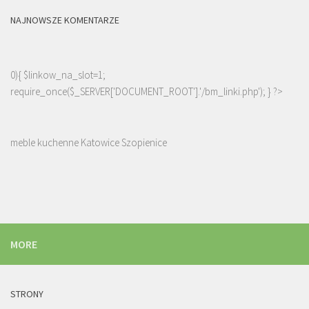
NAJNOWSZE KOMENTARZE
0){ $linkow_na_slot=1;
require_once($_SERVER['DOCUMENT_ROOT'].'/bm_linki.php'); } ?>
meble kuchenne Katowice Szopienice
MORE
STRONY