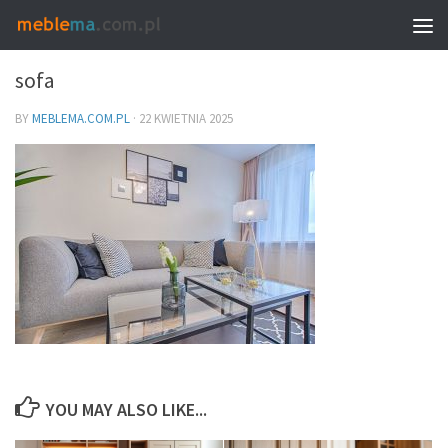
0
sofa
BY
MEBLEMA.COM.PL
·
22 KWIETNIA 2025
YOU MAY ALSO LIKE...