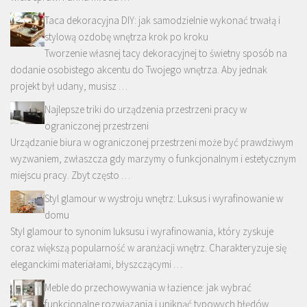
Taca dekoracyjna DIY: jak samodzielnie wykonać trwałą i
stylową ozdobę wnętrza krok po kroku
Tworzenie własnej tacy dekoracyjnej to świetny sposób na
dodanie osobistego akcentu do Twojego wnętrza. Aby jednak
projekt był udany, musisz …
Najlepsze triki do urządzenia przestrzeni pracy w
ograniczonej przestrzeni
Urządzanie biura w ograniczonej przestrzeni może być prawdziwym
wyzwaniem, zwłaszcza gdy marzymy o funkcjonalnym i estetycznym
miejscu pracy. Zbyt często …
Styl glamour w wystroju wnętrz: Luksus i wyrafinowanie w
domu
Styl glamour to synonim luksusu i wyrafinowania, który zyskuje
coraz większą popularność w aranżacji wnętrz. Charakteryzuje się
eleganckimi materiałami, błyszczącymi …
Meble do przechowywania w łazience: jak wybrać
funkcjonalne rozwiązania i uniknąć typowych błędów