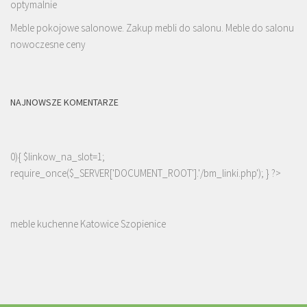
optymalnie
Meble pokojowe salonowe. Zakup mebli do salonu. Meble do salonu
nowoczesne ceny
NAJNOWSZE KOMENTARZE
0){ $linkow_na_slot=1;
require_once($_SERVER['DOCUMENT_ROOT'].'/bm_linki.php'); } ?>
meble kuchenne Katowice Szopienice