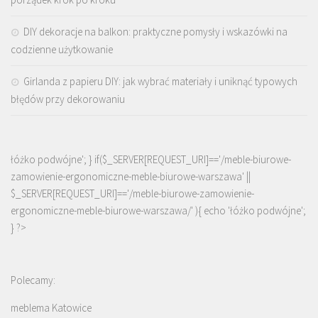
DIY dekoracje na balkon: praktyczne pomysły i wskazówki na
codzienne użytkowanie
Girlanda z papieru DIY: jak wybrać materiały i uniknąć typowych
błędów przy dekorowaniu
łóżko podwójne'; } if($_SERVER[REQUEST_URI]=='/meble-biurowe-
zamowienie-ergonomiczne-meble-biurowe-warszawa' ||
$_SERVER[REQUEST_URI]=='/meble-biurowe-zamowienie-
ergonomiczne-meble-biurowe-warszawa/' ){ echo '
łóżko podwójne
';
} ?>
Polecamy:
meblema Katowice