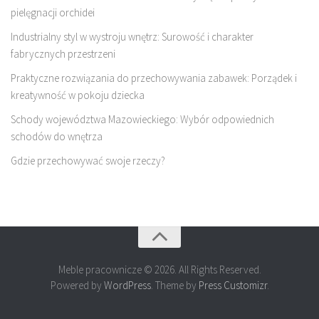
pielęgnacji orchidei
Industrialny styl w wystroju wnętrz: Surowość i charakter
fabrycznych przestrzeni
Praktyczne rozwiązania do przechowywania zabawek: Porządek i
kreatywność w pokoju dziecka
Schody województwa Mazowieckiego: Wybór odpowiednich
schodów do wnętrza
Gdzie przechowywać swoje rzeczy?
Meble pracownicze © 2026. All Rights Reserved.
Powered by
WordPress
. Theme by
Press Customizr
.