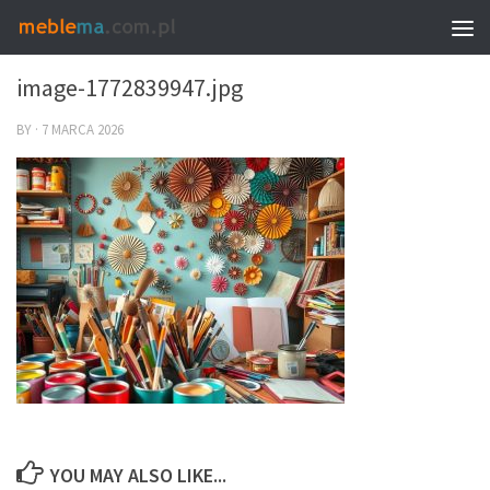
0
image-1772839947.jpg
BY
·
7 MARCA 2026
YOU MAY ALSO LIKE...