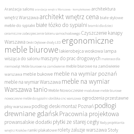
architektura
Aranżacja salonu
aranżacja wnętrz Warszawa - kompleksowo
architekt wnętrz cena
wnętrz Warszawa
białe stylowe
białe łóżko do sypialni
meble do sypialni
bramki dla dzieci
Czyszczenie kanapy
ceramiczne zabezpieczenie lakieru samochodowego
ergonomiczne
Warszawa
Deski Dębowe
diody LED
meble biurowe
lakierobejca woskowa
lampa
maszyny do prac drogowych
wisząca do salonu
materace dla
meble biurowe na zamówienie
niemowląt
Meble biurowe na zamówienie
meble na wymiar poznań
meble bukowe
warszawa
meble na wymiar
meble na wymiar Warszawa
Warszawa tanio
Meble Nowoczesne
modułowe meble biurowe
ogrodzenia przestawne
nowoczesne meble do sypialni
obróbka cnc warszawa
podłogi
podłogi deski montaż Poznań
plisy warszawa
drewniane gdańsk
Pracownia projektowa
płytki ze starej cegły
prowansalskie dodatki
Rady projektanta
rolety żaluzje warszawa
Stoły
ramki plakatowe
wnętrz Kraków