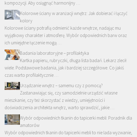
kompozycji. Aby osiągnąć harmonijny …
Kolorowe ściany w aranżacji wnętrz: Jak dobierać i łączyć
kolory
Kolorowe ściany potrafią odmienić każde wnętrze, nadając mu
wyjątkowy charakter i atmosferę. Wybór odpowiednich barw oraz
ich umiejętne łączenie mogą …
Badania laboratoryjne – profilaktyka
Kartka papieru, rubryczki, długa lista badań. Lekarz zlecił
wiele. Podstawowe badania, jak i bardziej szczegółowe. Co jakiś
czas warto profilaktycznie …
Urządzanie wnętrz – samemu czy z pomocą?
Zastanawiając się, czy samodzielnie urządzić własne
mieszkanie, czy też skorzystać z wiedzy, umiejętności i
doświadczenia architekta wnętrz, warto sprawdzić, jakie …
Wybór odpowiednich tkanin do tapicerki mebli: Poradnik dla
amatorów
Wybór odpowiednich tkanin do tapicerki mebli to nie lada wyzwanie,