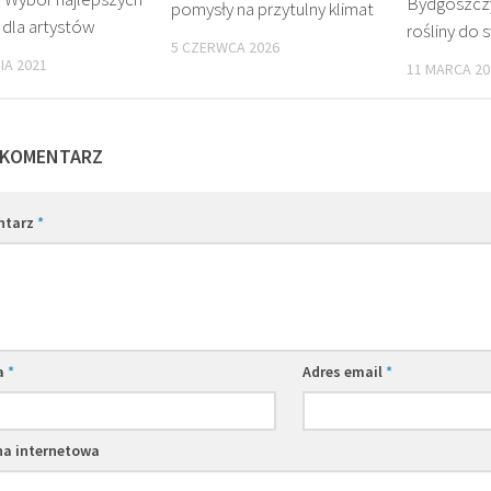
Bydgoszczy
pomysły na przytulny klimat
 dla artystów
rośliny do
5 CZERWCA 2026
IA 2021
11 MARCA 20
 KOMENTARZ
ntarz
*
a
*
Adres email
*
na internetowa