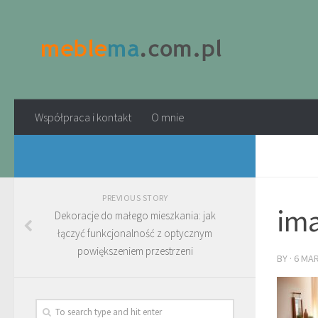
Współpraca i kontakt
O mnie
PREVIOUS STORY
ima
Dekoracje do małego mieszkania: jak
łączyć funkcjonalność z optycznym
powiększeniem przestrzeni
BY
·
6 MA