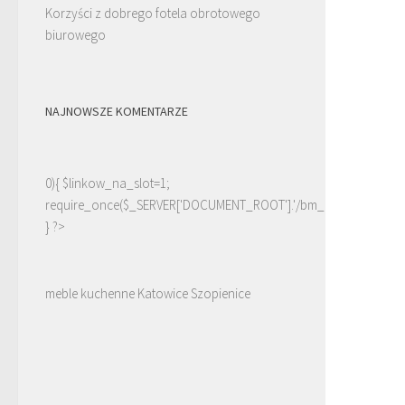
Korzyści z dobrego fotela obrotowego
biurowego
NAJNOWSZE KOMENTARZE
0){ $linkow_na_slot=1;
require_once($_SERVER['DOCUMENT_ROOT'].'/bm_linki.php');
} ?>
meble kuchenne Katowice Szopienice