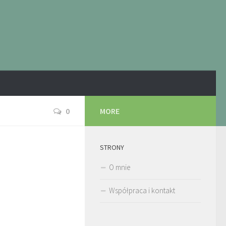
0
MORE
STRONY
O mnie
Współpraca i kontakt