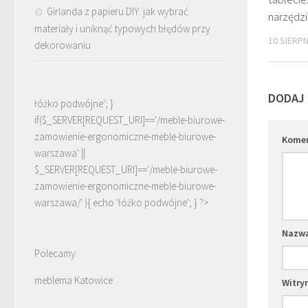
Girlanda z papieru DIY: jak wybrać
narzędzi
materiały i uniknąć typowych błędów przy
10 SIERPN
dekorowaniu
DODAJ
łóżko podwójne'; }
if($_SERVER[REQUEST_URI]=='/meble-biurowe-
zamowienie-ergonomiczne-meble-biurowe-
Kome
warszawa' ||
$_SERVER[REQUEST_URI]=='/meble-biurowe-
zamowienie-ergonomiczne-meble-biurowe-
warszawa/' ){ echo '
łóżko podwójne
'; } ?>
Nazw
Polecamy:
meblema Katowice
Witry