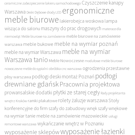
Czyszczenie kanapy
ceramiczne zabezpieczenie lakieru samochodowego
ergonomiczne
Warszawa
Deski Dębowe
diody LED
meble biurowe
lakierobejca woskowa
lampa
maszyny do prac drogowych
wisząca do salonu
materace dla
meble biurowe na zamówienie
niemowląt
Meble biurowe na zamówienie
meble na wymiar poznań
meble bukowe
warszawa
meble na wymiar
meble na wymiar Warszawa
Warszawa tanio
Meble Nowoczesne
modułowe meble biurowe
ogrodzenia przestawne
nowoczesne meble do sypialni
obróbka cnc warszawa
podłogi
podłogi deski montaż Poznań
plisy warszawa
drewniane gdańsk
Pracownia projektowa
płytki ze starej cegły
prowansalskie dodatki
Rady projektanta
rolety żaluzje warszawa
Stoły
ramki plakatowe
wnętrz Kraków
konferencyjne do firm
szafy do zabudowy wnęk
szafy wnękowe
na wymiar
tanie meble na zamówienie mazowieckie
usługi
wykańczanie wnętrz w Poznaniu
remontowe warszawa
wyposażenie łazienki
wyposażenie sklepów