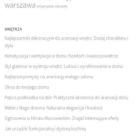
warszawa
włamanie oknem
WNĘTRZA
Najlepsze triki dekoracyjne do aranżacji wnętrz: Dodaj charakteru i
stylu
Klimatyzacja i wentylacja w domu: Komfort i świeże powietrze
Styl glamour w wystroju wnętrz: Luksus i wyrafinowanie w domu
Najlepsze pomysły na aranżację małego salonu
Okna do twojego domu.
Pepco podkładka na stół: Praktyczne akcesoria do aranżacji stołu
Meble z litego drewna: Naturalna elegancja i trwałość
Ogłoszenia w Mińsku Mazowieckim: Znajdź interesujące oferty
Jak urządzić funkcjonalną i stylową kuchnię