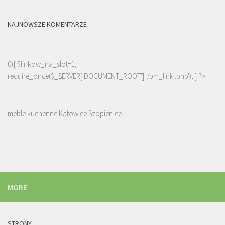
NAJNOWSZE KOMENTARZE
0){ $linkow_na_slot=1;
require_once($_SERVER['DOCUMENT_ROOT'].'/bm_linki.php'); } ?>
meble kuchenne Katowice Szopienice
MORE
STRONY