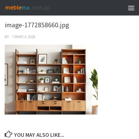
0
image-1772858660.jpg
BY
·
7 MARCA 2026
YOU MAY ALSO LIKE...