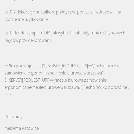
DIY dekoracje na balkon: praktyczne pomysły i wskazówki na
codzienne użytkowanie
Girlanda z papieru DIY: jak wybrać materiały i uniknąć typowych
błędów przy dekorowaniu
łóżko podwójne'; } if($_SERVER[REQUEST_URI]=='/meble-biurowe-
zamowienie-ergonomiczne-meble-biurowe-warszawa' ||
$_SERVER[REQUEST_URI]=='/meble-biurowe-zamowienie-
ergonomiczne-meble-biurowe-warszawa/' ){ echo '
łóżko podwójne
';
} ?>
Polecamy:
meblema Katowice