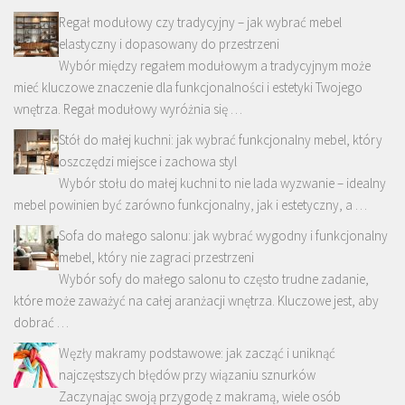
Regał modułowy czy tradycyjny – jak wybrać mebel
elastyczny i dopasowany do przestrzeni
Wybór między regałem modułowym a tradycyjnym może
mieć kluczowe znaczenie dla funkcjonalności i estetyki Twojego
wnętrza. Regał modułowy wyróżnia się …
Stół do małej kuchni: jak wybrać funkcjonalny mebel, który
oszczędzi miejsce i zachowa styl
Wybór stołu do małej kuchni to nie lada wyzwanie – idealny
mebel powinien być zarówno funkcjonalny, jak i estetyczny, a …
Sofa do małego salonu: jak wybrać wygodny i funkcjonalny
mebel, który nie zagraci przestrzeni
Wybór sofy do małego salonu to często trudne zadanie,
które może zaważyć na całej aranżacji wnętrza. Kluczowe jest, aby
dobrać …
Węzły makramy podstawowe: jak zacząć i uniknąć
najczęstszych błędów przy wiązaniu sznurków
Zaczynając swoją przygodę z makramą, wiele osób