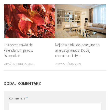
Jak przedstawia się
Najlepsze triki dekoracyjne do
kalendarium prac w
aranżacji wnętrz: Dodaj
listopadzie
charakteru i stylu
2 PAŹDZIERNIKA 2020
20 WRZEŚNIA 2021
DODAJ KOMENTARZ
Komentarz
*