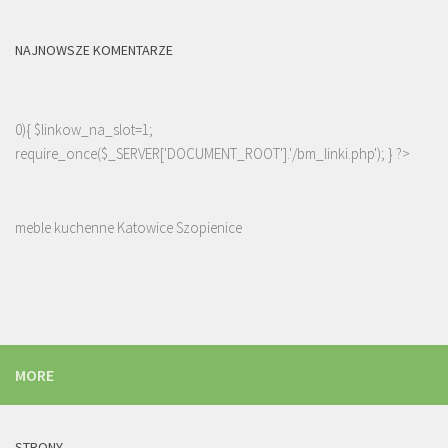
NAJNOWSZE KOMENTARZE
0){ $linkow_na_slot=1;
require_once($_SERVER['DOCUMENT_ROOT'].'/bm_linki.php'); } ?>
meble kuchenne Katowice Szopienice
MORE
STRONY