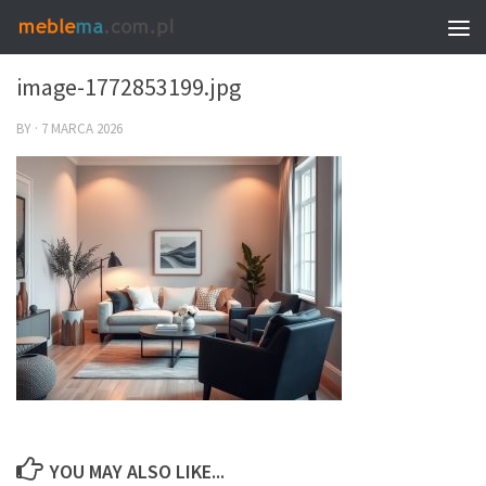
0
image-1772853199.jpg
BY
·
7 MARCA 2026
YOU MAY ALSO LIKE...