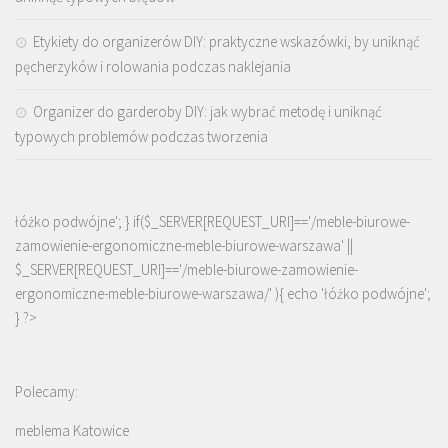
Etykiety do organizerów DIY: praktyczne wskazówki, by uniknąć
pęcherzyków i rolowania podczas naklejania
Organizer do garderoby DIY: jak wybrać metodę i uniknąć
typowych problemów podczas tworzenia
łóżko podwójne'; } if($_SERVER[REQUEST_URI]=='/meble-biurowe-
zamowienie-ergonomiczne-meble-biurowe-warszawa' ||
$_SERVER[REQUEST_URI]=='/meble-biurowe-zamowienie-
ergonomiczne-meble-biurowe-warszawa/' ){ echo '
łóżko podwójne
';
} ?>
Polecamy:
meblema Katowice