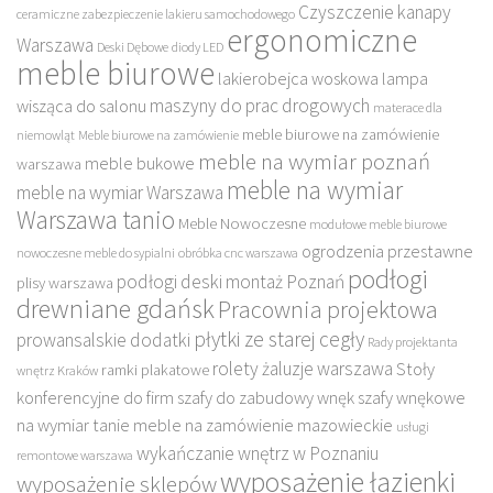
Czyszczenie kanapy
ceramiczne zabezpieczenie lakieru samochodowego
ergonomiczne
Warszawa
Deski Dębowe
diody LED
meble biurowe
lakierobejca woskowa
lampa
maszyny do prac drogowych
wisząca do salonu
materace dla
meble biurowe na zamówienie
niemowląt
Meble biurowe na zamówienie
meble na wymiar poznań
meble bukowe
warszawa
meble na wymiar
meble na wymiar Warszawa
Warszawa tanio
Meble Nowoczesne
modułowe meble biurowe
ogrodzenia przestawne
nowoczesne meble do sypialni
obróbka cnc warszawa
podłogi
podłogi deski montaż Poznań
plisy warszawa
drewniane gdańsk
Pracownia projektowa
płytki ze starej cegły
prowansalskie dodatki
Rady projektanta
rolety żaluzje warszawa
Stoły
ramki plakatowe
wnętrz Kraków
konferencyjne do firm
szafy do zabudowy wnęk
szafy wnękowe
na wymiar
tanie meble na zamówienie mazowieckie
usługi
wykańczanie wnętrz w Poznaniu
remontowe warszawa
wyposażenie łazienki
wyposażenie sklepów