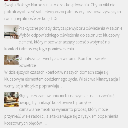
Święta Bożego Narodzenia to czas kolędowania. Chyba nikt nie
potrafi wyobrazić sobie świątecznej atmosfery bez towarzyszących
rodzinnej atmosferze kolęd. Od …
Praktyczne porady dotyczące wyboru oświetlenia w salonie
Wybór odpowiedniego oświetlenia do salonu to kluczowy
element, który może w znaczący sposób wpłynąć na
komfort i atmosferę tego pomieszczenia. …
Klimatyzacja i wentylacja w domu: Komfort i świeże
powietrze
W dzisiejszych czasach komfort w naszych domach staje się
kluczowym elementem codziennego życia. Właściwa klimatyzacja i
wentylacja nie tylko poprawiają …
Błędy przy zamawianiu mebli na wymiar: na co zwrócić
uwagę, by uniknąć kosztownych pomyłek
Zamawianie mebli na wymiar to proces, który może
przynieść wiele radości, ale także wiąże się z ryzykiem popełnienia
kosztownych błędów. …