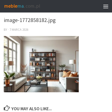
0
image-1772858182.jpg
BY
·
7 MARCA 2026
YOU MAY ALSO LIKE...