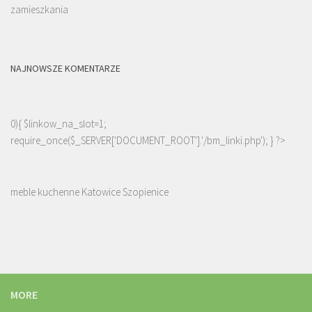
zamieszkania
NAJNOWSZE KOMENTARZE
0){ $linkow_na_slot=1;
require_once($_SERVER['DOCUMENT_ROOT'].'/bm_linki.php'); } ?>
meble kuchenne Katowice Szopienice
MORE