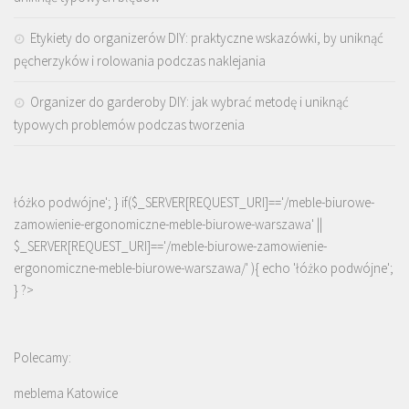
Etykiety do organizerów DIY: praktyczne wskazówki, by uniknąć
pęcherzyków i rolowania podczas naklejania
Organizer do garderoby DIY: jak wybrać metodę i uniknąć
typowych problemów podczas tworzenia
łóżko podwójne'; } if($_SERVER[REQUEST_URI]=='/meble-biurowe-
zamowienie-ergonomiczne-meble-biurowe-warszawa' ||
$_SERVER[REQUEST_URI]=='/meble-biurowe-zamowienie-
ergonomiczne-meble-biurowe-warszawa/' ){ echo '
łóżko podwójne
';
} ?>
Polecamy:
meblema Katowice