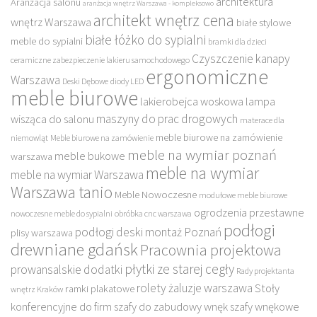
architektura
Aranżacja salonu
aranżacja wnętrz Warszawa - kompleksowo
architekt wnętrz cena
wnętrz Warszawa
białe stylowe
białe łóżko do sypialni
meble do sypialni
bramki dla dzieci
Czyszczenie kanapy
ceramiczne zabezpieczenie lakieru samochodowego
ergonomiczne
Warszawa
Deski Dębowe
diody LED
meble biurowe
lakierobejca woskowa
lampa
maszyny do prac drogowych
wisząca do salonu
materace dla
meble biurowe na zamówienie
niemowląt
Meble biurowe na zamówienie
meble na wymiar poznań
meble bukowe
warszawa
meble na wymiar
meble na wymiar Warszawa
Warszawa tanio
Meble Nowoczesne
modułowe meble biurowe
ogrodzenia przestawne
nowoczesne meble do sypialni
obróbka cnc warszawa
podłogi
podłogi deski montaż Poznań
plisy warszawa
drewniane gdańsk
Pracownia projektowa
płytki ze starej cegły
prowansalskie dodatki
Rady projektanta
rolety żaluzje warszawa
Stoły
ramki plakatowe
wnętrz Kraków
konferencyjne do firm
szafy do zabudowy wnęk
szafy wnękowe